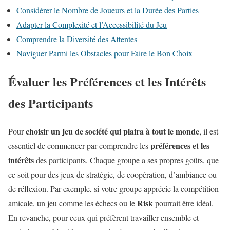
Considérer le Nombre de Joueurs et la Durée des Parties
Adapter la Complexité et l’Accessibilité du Jeu
Comprendre la Diversité des Attentes
Naviguer Parmi les Obstacles pour Faire le Bon Choix
Évaluer les Préférences et les Intérêts
des Participants
choisir un jeu de société qui plaira à tout le monde
Pour
, il est
préférences et les
essentiel de commencer par comprendre les
intérêts
des participants. Chaque groupe a ses propres goûts, que
ce soit pour des jeux de stratégie, de coopération, d’ambiance ou
de réflexion. Par exemple, si votre groupe apprécie la compétition
Risk
amicale, un jeu comme les échecs ou le
pourrait être idéal.
En revanche, pour ceux qui préfèrent travailler ensemble et