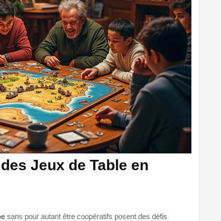
 des Jeux de Table en
pe
sans pour autant être coopératifs posent des défis