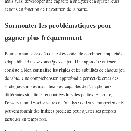
mais aussi développer une capacité à analyser et à ajuster leurs
actions en fonction de l’évolution de la partie.
Surmonter les problématiques pour
gagner plus fréquemment
Pour surmonter ces défis, il est essentiel de combiner simplicité et
adaptabilité dans ses stratégies de jeu. Une approche efficace
connaître les règles
consiste à bien
et les subtilités de chaque jeu
de table. Une compréhension approfondie permet de créer des
stratégies simples mais flexibles, capables de s’adapter aux
différentes situations rencontrées lors des parties. En outre,
l’observation des adversaires et l’analyse de leurs comportements
indices
peuvent fournir des
précieux pour ajuster ses propres
tactiques en temps réel.