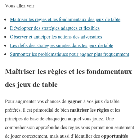
Vous allez voir
Maîtriser les règles et les fondamentaux des jeux de table
Développer des stratégies adaptées et flexibles
Observer et anticiper les actions des adversaires
Les défis des stratégies simples dans les jeux de table
Surmonter les problématiques pour gagner plus fréquemment
Maîtriser les règles et les fondamentaux
des jeux de table
gagner
Pour augmenter vos chances de
à vos jeux de table
maîtriser les règles
préférés, il est primordial de bien
et les
principes de base de chaque jeu auquel vous jouez. Une
compréhension approfondie des règles vous permet non seulement
opportunités
de jouer correctement, mais aussi d’identifier des