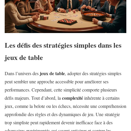
Les défis des stratégies simples dans les
jeux de table
jeux de table
Dans l’univers des
, adopter des stratégies simples
peut sembler une approche accessible pour améliorer ses
performances. Cependant, cette simplicité comporte plusieurs
complexité
défis majeurs. Tout d’abord, la
inhérente à certains
jeux, comme la belote ou les échecs, nécessite une compréhension
approfondie des règles et des dynamiques de jeu. Une stratégie
trop simpliste peut rapidement devenir inefficace face à des
adversaires expérimentés qui savent anticiper et contrer les