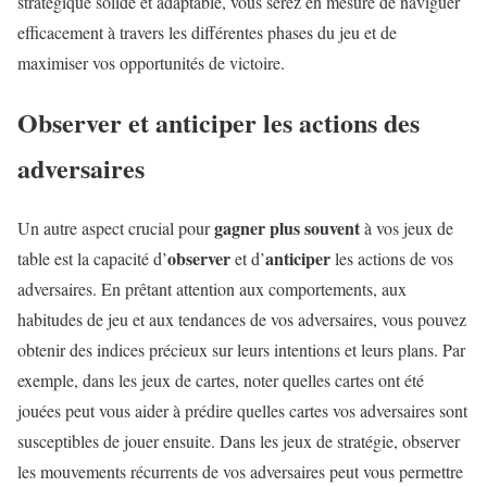
stratégique solide et adaptable, vous serez en mesure de naviguer
efficacement à travers les différentes phases du jeu et de
maximiser vos opportunités de victoire.
Observer et anticiper les actions des
adversaires
gagner plus souvent
Un autre aspect crucial pour
à vos jeux de
observer
anticiper
table est la capacité d’
et d’
les actions de vos
adversaires. En prêtant attention aux comportements, aux
habitudes de jeu et aux tendances de vos adversaires, vous pouvez
obtenir des indices précieux sur leurs intentions et leurs plans. Par
exemple, dans les jeux de cartes, noter quelles cartes ont été
jouées peut vous aider à prédire quelles cartes vos adversaires sont
susceptibles de jouer ensuite. Dans les jeux de stratégie, observer
les mouvements récurrents de vos adversaires peut vous permettre