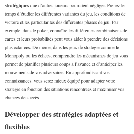
stratégiques
que d’autres joueurs pourraient négliger. Prenez le
temps d’étudier les différentes variantes du jeu, les conditions de
victoire et les particularités des différentes phases de jeu. Par
exemple, dans le poker, connaître les différentes combinaisons de
cartes et leurs probabilités peut vous aider à prendre des décisions
plus éclairées. De même, dans les jeux de stratégie comme le
Monopoly ou les échecs, comprendre les mécanismes de jeu vous
permet de planifier plusieurs coups à l’avance et d’anticiper les
mouvements de vos adversaires. En approfondissant vos
connaissances, vous serez mieux équipé pour adapter votre
stratégie en fonction des situations rencontrées et maximiser vos
chances de succès.
Développer des stratégies adaptées et
flexibles