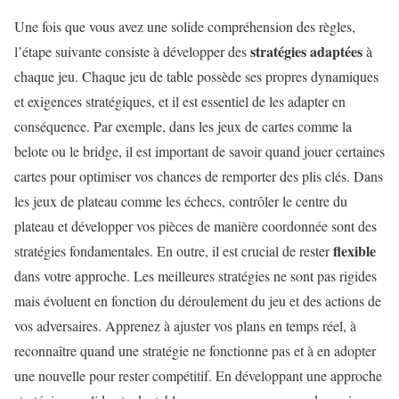
Une fois que vous avez une solide compréhension des règles,
stratégies adaptées
l’étape suivante consiste à développer des
à
chaque jeu. Chaque jeu de table possède ses propres dynamiques
et exigences stratégiques, et il est essentiel de les adapter en
conséquence. Par exemple, dans les jeux de cartes comme la
belote ou le bridge, il est important de savoir quand jouer certaines
cartes pour optimiser vos chances de remporter des plis clés. Dans
les jeux de plateau comme les échecs, contrôler le centre du
plateau et développer vos pièces de manière coordonnée sont des
flexible
stratégies fondamentales. En outre, il est crucial de rester
dans votre approche. Les meilleures stratégies ne sont pas rigides
mais évoluent en fonction du déroulement du jeu et des actions de
vos adversaires. Apprenez à ajuster vos plans en temps réel, à
reconnaître quand une stratégie ne fonctionne pas et à en adopter
une nouvelle pour rester compétitif. En développant une approche