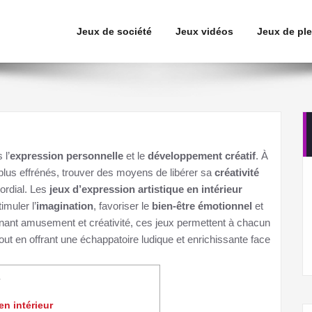
Jeux de société
Jeux vidéos
Jeux de ple
 l’
expression personnelle
et le
développement créatif
. À
plus effrénés, trouver des moyens de libérer sa
créativité
mordial. Les
jeux d’expression artistique en intérieur
muler l’
imagination
, favoriser le
bien-être émotionnel
et
inant amusement et créativité, ces jeux permettent à chacun
 tout en offrant une échappatoire ludique et enrichissante face
en intérieur