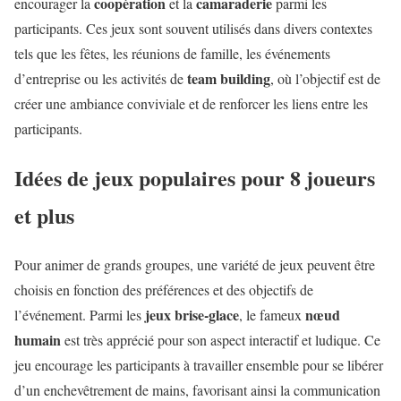
coopération
camaraderie
encourager la
et la
parmi les
participants. Ces jeux sont souvent utilisés dans divers contextes
tels que les fêtes, les réunions de famille, les événements
team building
d’entreprise ou les activités de
, où l’objectif est de
créer une ambiance conviviale et de renforcer les liens entre les
participants.
Idées de jeux populaires pour 8 joueurs
et plus
Pour animer de grands groupes, une variété de jeux peuvent être
choisis en fonction des préférences et des objectifs de
jeux brise-glace
nœud
l’événement. Parmi les
, le fameux
humain
est très apprécié pour son aspect interactif et ludique. Ce
jeu encourage les participants à travailler ensemble pour se libérer
d’un enchevêtrement de mains, favorisant ainsi la communication