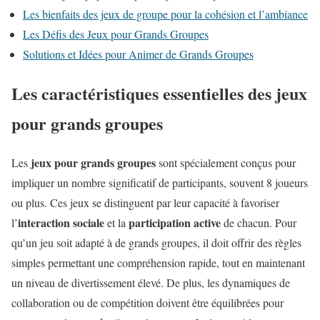
Les bienfaits des jeux de groupe pour la cohésion et l’ambiance
Les Défis des Jeux pour Grands Groupes
Solutions et Idées pour Animer de Grands Groupes
Les caractéristiques essentielles des jeux
pour grands groupes
jeux pour grands groupes
Les
sont spécialement conçus pour
impliquer un nombre significatif de participants, souvent 8 joueurs
ou plus. Ces jeux se distinguent par leur capacité à favoriser
interaction sociale
participation active
l’
et la
de chacun. Pour
qu’un jeu soit adapté à de grands groupes, il doit offrir des règles
simples permettant une compréhension rapide, tout en maintenant
un niveau de divertissement élevé. De plus, les dynamiques de
collaboration ou de compétition doivent être équilibrées pour