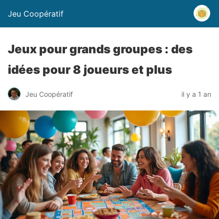
Jeu Coopératif
Jeux pour grands groupes : des
idées pour 8 joueurs et plus
Jeu Coopératif
il y a 1 an