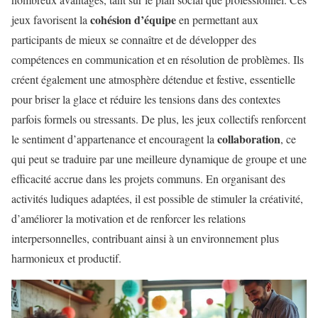
cohésion d’équipe
jeux favorisent la
en permettant aux
participants de mieux se connaître et de développer des
compétences en communication et en résolution de problèmes. Ils
créent également une atmosphère détendue et festive, essentielle
pour briser la glace et réduire les tensions dans des contextes
parfois formels ou stressants. De plus, les jeux collectifs renforcent
collaboration
le sentiment d’appartenance et encouragent la
, ce
qui peut se traduire par une meilleure dynamique de groupe et une
efficacité accrue dans les projets communs. En organisant des
activités ludiques adaptées, il est possible de stimuler la créativité,
d’améliorer la motivation et de renforcer les relations
interpersonnelles, contribuant ainsi à un environnement plus
harmonieux et productif.