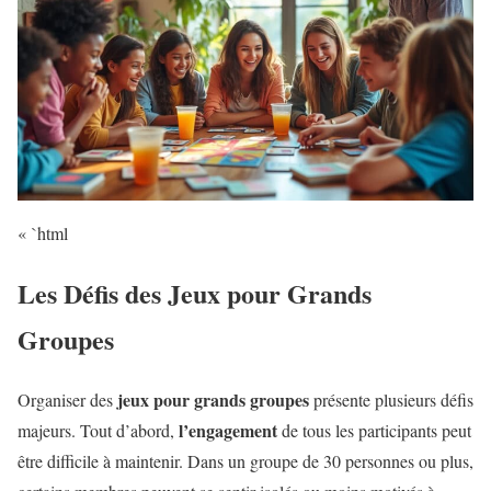
« `html
Les Défis des Jeux pour Grands
Groupes
jeux pour grands groupes
Organiser des
présente plusieurs défis
l’engagement
majeurs. Tout d’abord,
de tous les participants peut
être difficile à maintenir. Dans un groupe de 30 personnes ou plus,