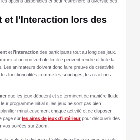
les options disponibles et peut restreindre la diversité des
et l’Interaction lors des
ent
et l’
interaction
des participants tout au long des jeux.
unication non verbale limitée peuvent rendre difficile la
 Les animateurs doivent donc faire preuve de créativité
nt des fonctionnalités comme les sondages, les réactions
rer que les jeux débutent et se terminent de manière fluide.
leur programme initial si les jeux ne sont pas bien
 planifier minutieusement chaque activité et de disposer
re page sur
les aires de jeux d’intérieur
pour découvrir des
er vos soirées sur Zoom.
iale malgré la distance. L’utilisation d’accessoires visuels,