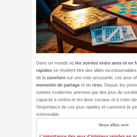
Dans un monde où
les soirées entre amis et en f
rapides
se révèlent être des alliés incontournables
de la
conclure
sur une note amusante, ces jeux offre
moments de partage
et de
rires
. Depuis les prem
soirées modernes animées par des jeux de société d
capacité à renforcer les liens sociaux et à créer d
l’importance de ces jeux rapides et comment ils p
mémorable.
Vous allez voir
L’importance des jeux d’intérieur rapides en s