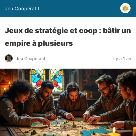
Jeu Coopératif
Jeux de stratégie et coop : bâtir un
empire à plusieurs
Jeu Coopératif
il y a 1 an