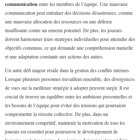
communication
entre les membres de l’équipe. Une mauvaise
communication peut entraîner des décisions désastreuses, comme
une mauvaise allocation des ressources ou une défense
insuffisante contre un ennemi potentiel. De plus, les joueurs
doivent harmoniser leurs stratégies individuelles pour atteindre des
objectifs communs, ce qui demande une compréhension mutuelle
et une adaptation constante aux actions des autres.
Un autre défi majeur réside dans la gestion des conflits internes.
Lorsque plusieurs personnes travaillent ensemble, des divergences
de vues sur la meilleure stratégie à adopter peuvent surgir. Il est
crucial de trouver un équilibre entre les ambitions personnelles et
les besoins de l’équipe pour éviter des tensions qui pourraient
compromettre la réussite collective. De plus, dans un
environnement compétitif, maintenir la motivation de tous les
joueurs est essentiel pour poursuivre le développement de