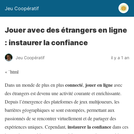
Jeu Coopératif
Jouer avec des étrangers en ligne
: instaurer la confiance
Jeu Coopératif
il y a 1 an
« `html
connecté
jouer en ligne
Dans un monde de plus en plus
,
avec
des étrangers est devenu une activité courante et enrichissante.
Depuis l’émergence des plateformes de jeux multijoueurs, les
barrières géographiques se sont estompées, permettant aux
passionnés de se rencontrer virtuellement et de partager des
instaurer la confiance
expériences uniques. Cependant,
dans ces